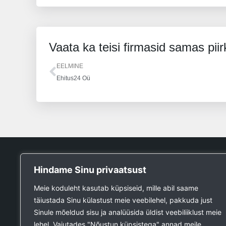
Vaata ka teisi firmasid samas pii
Prev
EELMINE
Ehitus24 Oü
Tööpank
Hindame Sinu privaatsust
Otsin tööd
Meie koduleht kasutab küpsiseid, mille abil saame
Kuulutused
täiustada Sinu külastust meie veebilehel, pakkuda just
Firmad ja teenused
Sinule mõeldud sisu ja analüüsida üldist veebiliiklust meie
Ehitustööde päring
lehel. Vajutades "Nõustun küpsistega" annad meile