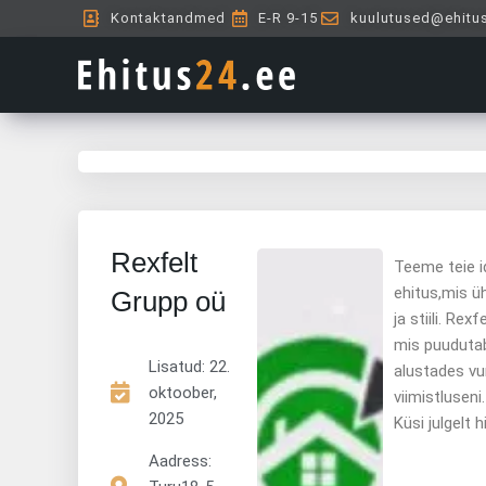
Skip
Kontaktandmed
E-R 9-15
kuulutused@ehitu
to
content
Rexfelt
Teeme teie i
ehitus,mis ü
Grupp oü
ja stiili. Rex
mis puudutab
Lisatud:
22.
alustades v
oktoober,
viimistluseni.
2025
Küsi julgelt 
Aadress: