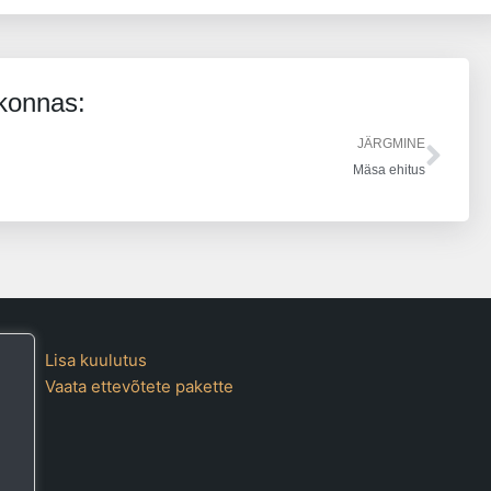
rkonnas:
Nex
JÄRGMINE
Mäsa ehitus
Lisa kuulutus
Vaata ettevõtete pakette