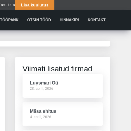
Kasutaja
Lisa kuulutus
Päringud
TÖÖPANK
OTSIN TÖÖD
HINNAKIRI
KONTAKT
Viimati lisatud firmad
Luysmari Oü
28. aprill, 2026
Mäsa ehitus
4. aprill, 2026