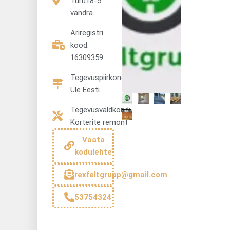
Turu18-5
vändra
Äriregistri
kood:
16309359
Tegevuspiirkond:
Üle Eesti
Tegevusvaldkond:
Korterite remont
Vaata
kodulehte
rexfeltgrupp@gmail.com
53754324