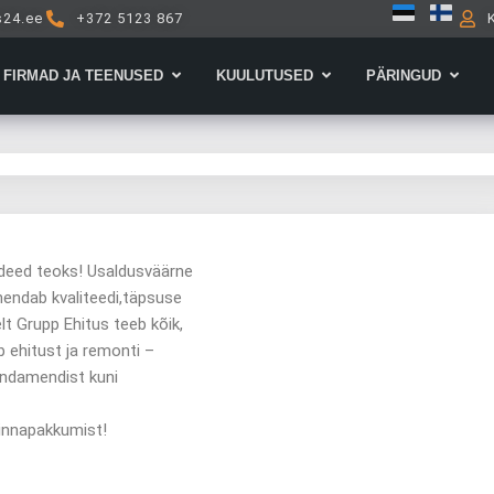
s24.ee
+372 5123 867
Open Firmad ja teenused
Open Kuulutused
Open 
FIRMAD JA TEENUSED
KUULUTUSED
PÄRINGUD
deed teoks! Usaldusväärne
hendab kvaliteedi,täpsuse
felt Grupp Ehitus teeb kõik,
 ehitust ja remonti –
undamendist kuni
hinnapakkumist!