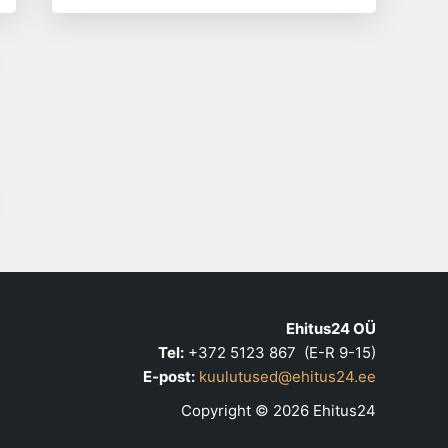
t
Ehitus24 OÜ
Tel:
+372 5123 867 (E-R 9-15)
E-post:
kuulutused@ehitus24.ee
Copyright © 2026 Ehitus24